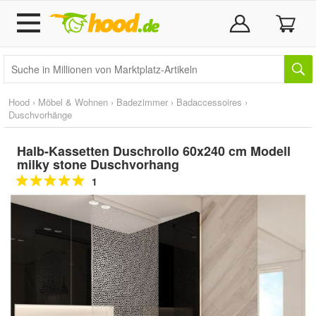
Hood
›
Möbel & Wohnen
›
Badezimmer
›
Badaccessoires
›
Duschvorhänge
Halb-Kassetten Duschrollo 60x240 cm Modell
milky stone Duschvorhang
1