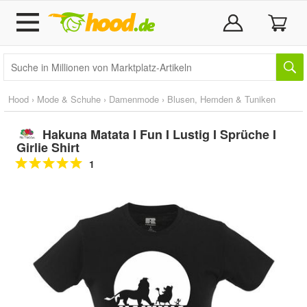
Hood
›
Mode & Schuhe
›
Damenmode
›
Blusen, Hemden & Tuniken
Hakuna Matata I Fun I Lustig I Sprüche I
Girlie Shirt
1