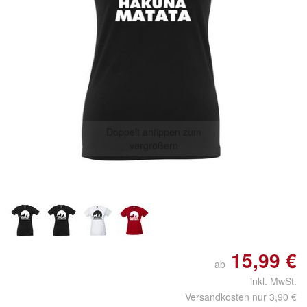
Doppelt antippen zum
vergrößern
15,99 €
ab
inkl. MwSt.
Versandkosten nur 3,90 €