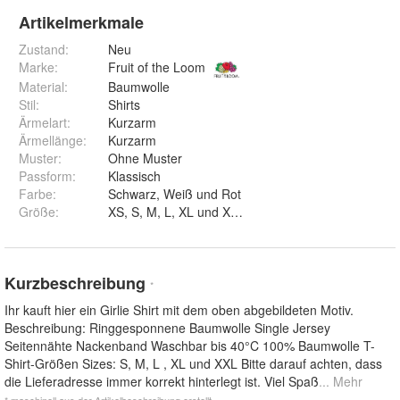
Artikelmerkmale
Zustand:
Neu
Marke:
Fruit of the Loom
Material
:
Baumwolle
Stil
:
Shirts
Ärmelart
:
Kurzarm
Ärmellänge
:
Kurzarm
Muster
:
Ohne Muster
Passform
:
Klassisch
Farbe
:
Schwarz, Weiß und Rot
Größe
:
XS, S, M, L, XL und XXL
Kurzbeschreibung
*
Ihr kauft hier ein Girlie Shirt mit dem oben abgebildeten Motiv.
Beschreibung: Ringgesponnene Baumwolle Single Jersey
Seitennähte Nackenband Waschbar bis 40°C 100% Baumwolle T-
Shirt-Größen Sizes: S, M, L , XL und XXL Bitte darauf achten, dass
die Lieferadresse immer korrekt hinterlegt ist. Viel Spaß
... Mehr