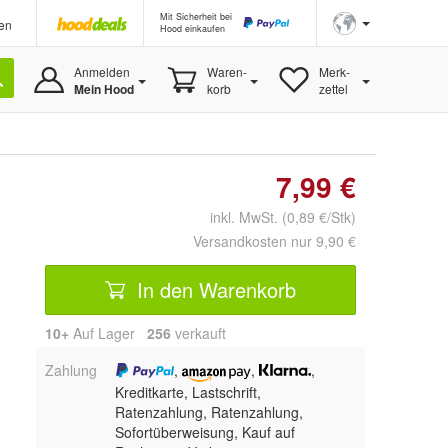
Mit Sicherheit bei
en
Hood einkaufen
Anmelden
Waren-
Merk-
Mein Hood
korb
zettel
7,99 €
inkl. MwSt. (0,89 €/Stk)
Versandkosten nur 9,90 €
In den Warenkorb
10+
Auf Lager
256
 verkauft
Zahlung
,
,
,
Kreditkarte, Lastschrift,
Ratenzahlung,
Ratenzahlung,
Sofortüberweisung,
Kauf auf