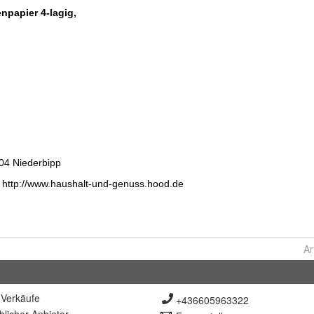
Ar
Verkäufe
+436605963322