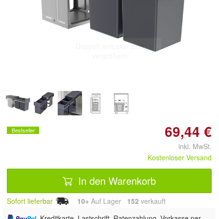
Doppelt antippen zum
vergrößern
69,44 €
Bestseller
inkl. MwSt.
Kostenloser Versand
In den Warenkorb
Sofort lieferbar
10+
Auf Lager
152
 verkauft
, Kreditkarte, Lastschrift, Ratenzahlung, Vorkasse per