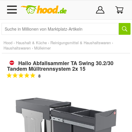
Hood
›
Haushalt & Küche
›
Reinigungsmittel & Haushaltswaren
›
Haushaltswaren
›
Mülleimer
Hailo Abfallsammler TA Swing 30.2/30
Tandem Mülltrennsystem 2x 15
8