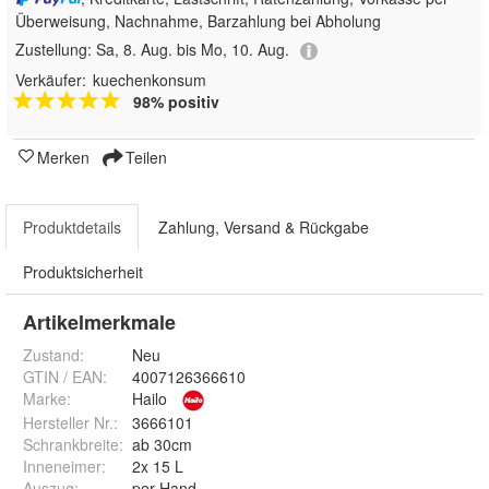
Überweisung, Nachnahme, Barzahlung bei Abholung
Zustellung:
Sa, 8. Aug. bis Mo, 10. Aug.
Verkäufer:
kuechenkonsum
98% positiv
Merken
Teilen
Produktdetails
Zahlung, Versand & Rückgabe
Produktsicherheit
Artikelmerkmale
Zustand:
Neu
GTIN / EAN:
4007126366610
Marke:
Hailo
Hersteller Nr.:
3666101
Schrankbreite
:
ab 30cm
Inneneimer
:
2x 15 L
Auszug
:
per Hand