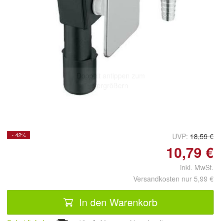
Doppelt antippen zum
vergrößern
- 42%
UVP:
18,59 €
10,79 €
inkl. MwSt.
Versandkosten nur 5,99 €
In den Warenkorb