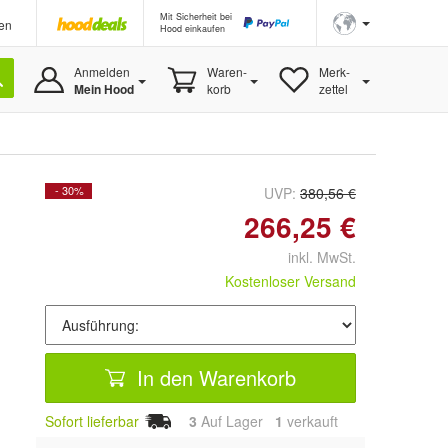
Mit Sicherheit bei
en
Hood einkaufen
Anmelden
Waren-
Merk-
Mein Hood
korb
zettel
- 30%
UVP:
380,56 €
266,25 €
inkl. MwSt.
Kostenloser Versand
In den Warenkorb
Sofort lieferbar
3
Auf Lager
1
 verkauft