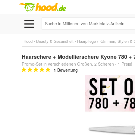
Hood
›
Beauty & Gesundheit
›
Haarpflege
›
Kämmen, Stylen & 
Haarschere + Modellierschere Kyone 780 + 
Promo-Set in verschiedenen Größen, 2 Scheren - 1 Preis!
1
Bewertung