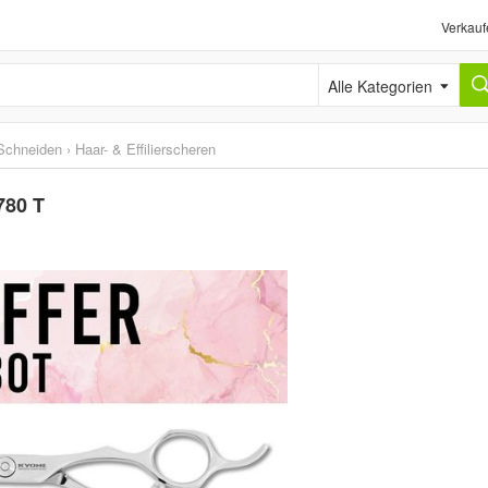
Verkauf
Alle Kategorien
Schneiden
›
Haar- & Effilierscheren
780 T