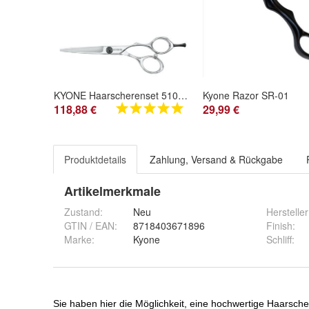
KYONE Haarscherenset 510 + 510T
Kyone Razor SR-01
118,88 €
29,99 €
Produktdetails
Zahlung, Versand & Rückgabe
Artikelmerkmale
Zustand:
Neu
Hersteller
GTIN / EAN:
8718403671896
Finish
:
Marke:
Kyone
Schliff
: