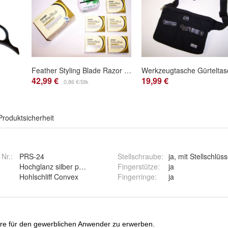
Feather Styling Blade Razor Klingen Regular EX 50 Klingen Vorratspackung
42,99 €
19,99 €
0,86 €/Stk
Produktsicherheit
 Nr.:
PRS-24
Stellschraube
:
ja, mit Stellschlüss
Hochglanz silber poliert
Fingerstütze
:
ja
Hohlschliff Convex
Fingerringe
:
ja