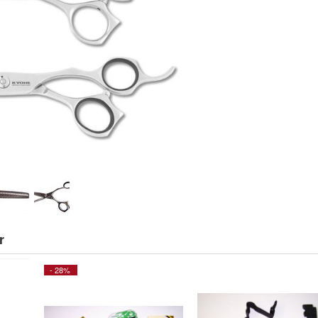
r
- 28%