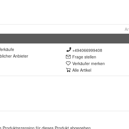
Ar
erkäufe
+494066999408
lich
er Anbieter
Frage stellen
Verkäufer merken
Alle Artikel
e Produktrezension für dieses Produkt abgegeben.