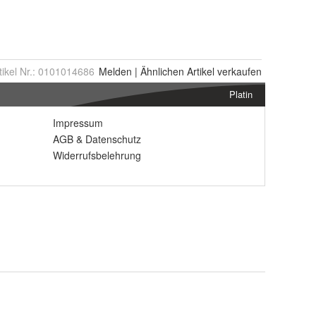
tikel Nr.:
0101014686
Melden
|
Ähnlichen
Artikel verkaufen
Platin
Impressum
AGB
&
Datenschutz
Widerrufsbelehrung