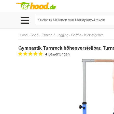
Hood
›
Sport
›
Fitness & Jogging
›
Geräte
›
Kleinstgeräte
Gymnastik Turnreck höhenverstellbar, Turn
4
Bewertungen