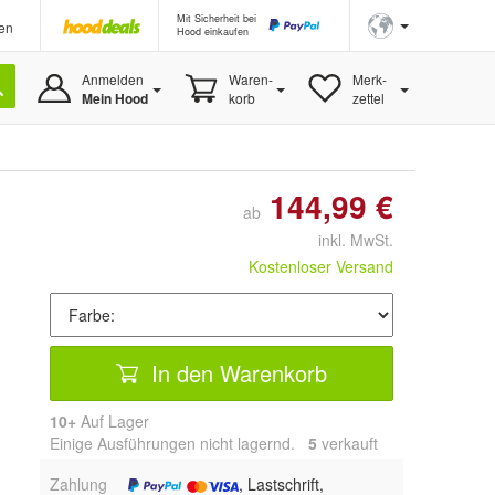
Mit Sicherheit bei
en
Hood einkaufen
Anmelden
Waren-
Merk-
Mein Hood
korb
zettel
144,99 €
ab
inkl. MwSt.
Kostenloser Versand
In den Warenkorb
10+
Auf Lager
Einige Ausführungen nicht lagernd.
5
 verkauft
Zahlung
, Lastschrift,