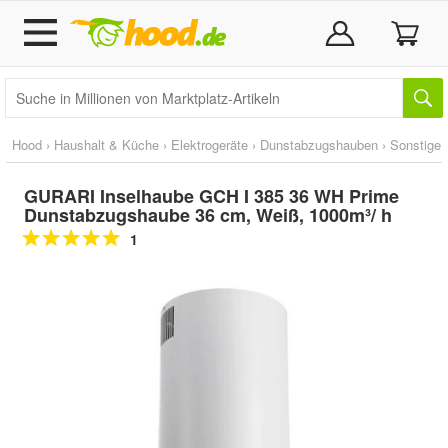
Hood
›
Haushalt & Küche
›
Elektrogeräte
›
Dunstabzugshauben
›
Sonstige
GURARI Inselhaube GCH I 385 36 WH Prime
Dunstabzugshaube 36 cm, Weiß, 1000m³/ h
1