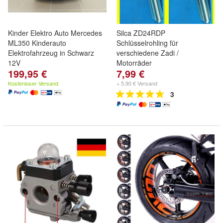
Kinder Elektro Auto Mercedes
Silca ZD24RDP
ML350 Kinderauto
Schlüsselrohling für
Elektrofahrzeug in Schwarz
verschiedene Zadi /
12V
Motorräder
199,95 €
7,99 €
Kostenloser Versand
+ 5,90 € Versand
3