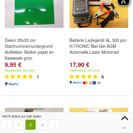
Dekor 35x33 cm
Batterie Ladegerät AL 300 pro
Startnummernuntergrund
H-TRONIC Blei Gel AGM
Aufkleber Sticker passt an
Automatik Lader Motorrad
Kawasaki grün
9,95 €
17,90 €
Kostenloser Versand
Kostenloser Versand
1
6
16679 Artikel auf 348 Seiten
1
2
3