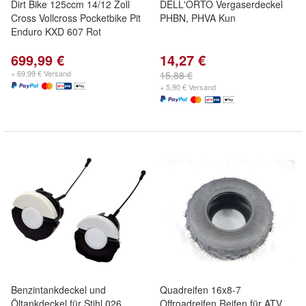
Dirt Bike 125ccm 14/12 Zoll
DELL'ORTO Vergaserdeckel
Cross Vollcross Pocketbike Pit
PHBN, PHVA Kun
Enduro KXD 607 Rot
699,99 €
14,27 €
+ 69,99 € Versand
15,88 €
+ 5,90 € Versand
Benzintankdeckel und
Quadreifen 16x8-7
Öltankdeckel für Stihl 026
Offroadreifen Reifen für ATV