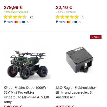
279,99 €
22,10 €
Kostenloser Versand
+ 5,90 € Versand
23
5
- 38%
Kinder Elektro Quad 1000W
ULO Regler Elektronischer
36V Mini Pocketbike
Blink- und Laderegler, 6 4
Kinderquad Miniquad ATV M8
Anschlüsse 1
Army
549,99 €
137,52 €