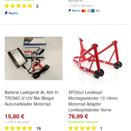
42,90 €
2
+ 5,90 € Versand
Batterie Ladegerät AL 800 H-
XPOtool Lenkkopf-
TRONIC 6/12V Blei Bleigel
Montageständer 13-18mm
Automatiklader Motorrad
Motorrad Adapter
Lenkkopfständer Vorne
15,80 €
76,99 €
+ 4,00 € Versand
Kostenloser Versand
16
1