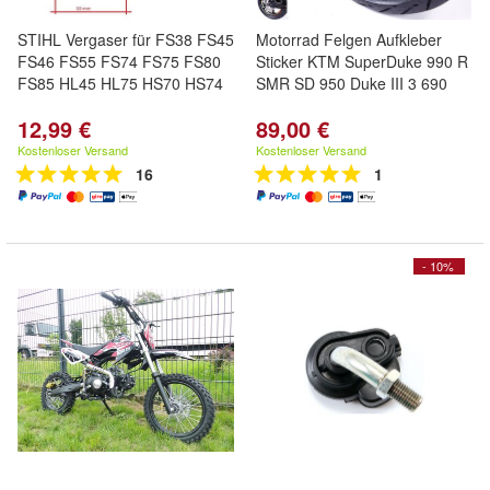
STIHL Vergaser für FS38 FS45
Motorrad Felgen Aufkleber
FS46 FS55 FS74 FS75 FS80
Sticker KTM SuperDuke 990 R
FS85 HL45 HL75 HS70 HS74
SMR SD 950 Duke III 3 690
12,99 €
89,00 €
Kostenloser Versand
Kostenloser Versand
16
1
- 10%