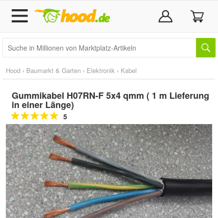
Hood
›
Baumarkt & Garten
›
Elektronik
›
Kabel
Gummikabel H07RN-F 5x4 qmm ( 1 m Lieferung
in einer Länge)
5
Doppelt antippen zum