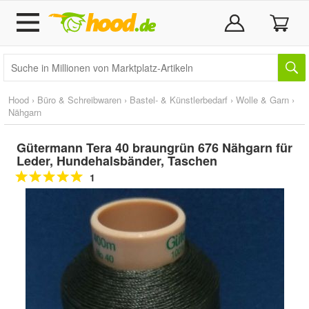
Hood
›
Büro & Schreibwaren
›
Bastel- & Künstlerbedarf
›
Wolle & Garn
›
Nähgarn
Gütermann Tera 40 braungrün 676 Nähgarn für
Leder, Hundehalsbänder, Taschen
1