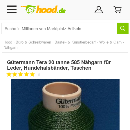
Hood
›
Büro & Schreibwaren
›
Bastel- & Künstlerbedarf
›
Wolle & Garn
›
Nähgarn
Gütermann Tera 20 tanne 585 Nähgarn für
Leder, Hundehalsbänder, Taschen
1