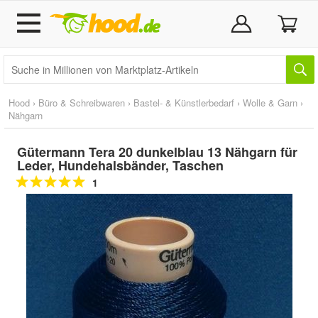
Hood
›
Büro & Schreibwaren
›
Bastel- & Künstlerbedarf
›
Wolle & Garn
›
Nähgarn
Gütermann Tera 20 dunkelblau 13 Nähgarn für
Leder, Hundehalsbänder, Taschen
1