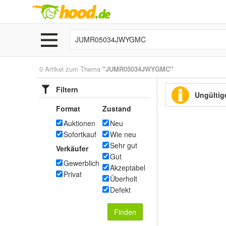
0 Artikel zum Thema
"JUMR05034JWYGMC"
Filtern
Ungültige
Format
Zustand
Auktionen
Neu
Sofortkauf
Wie neu
Sehr gut
Verkäufer
Gut
Gewerblich
Akzeptabel
Privat
Überholt
Defekt
Finden