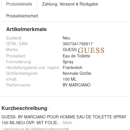
Produktdetails
Zahlung, Versand & Rückgabe
Produktsicherheit
Artikelmerkmale
Zustand:
Neu
GTIN / EAN:
3607341792617
Marke:
GUESS
Produktart
:
Eau de Toilette
Formulierung
:
Spray
Herstellungsland und -region
:
Frankreich
Größenkategorie
:
Normale Größe
Inhalt
:
100 ML
Parfümname
:
BY MARCIANO
Kurzbeschreibung
*
GUESS- BY MARCIANO POUR HOMME EAU DE TOILETTE SPRAY
100 ML-NEU-OVP- MIT FOLIE-
... Mehr
* maschinell aus der Artikelbeschreibung erstellt