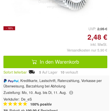
Doppelt antippen zum
vergrößern
- 16%
UVP:
2,95 €
2,48 €
inkl. MwSt.
Versandkosten nur 5,90 €
In den Warenkorb
Sofort lieferbar
5
Auf Lager
10
 verkauft
, Kreditkarte, Lastschrift, Ratenzahlung, Vorkasse per
Überweisung, Barzahlung bei Abholung
Zustellung:
Mo, 10. Aug. bis Di, 11. Aug.
Verkäufer:
De_eS
100% positiv
3%
Rabatt ab
100,00 €
Bestellwert.