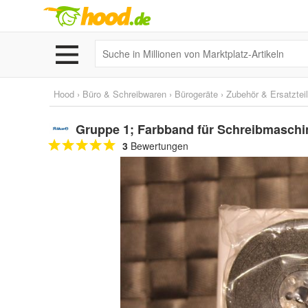
Hood
›
Büro & Schreibwaren
›
Bürogeräte
›
Zubehör & Ersatztei
Gruppe 1; Farbband für Schreibmaschin
3
Bewertungen