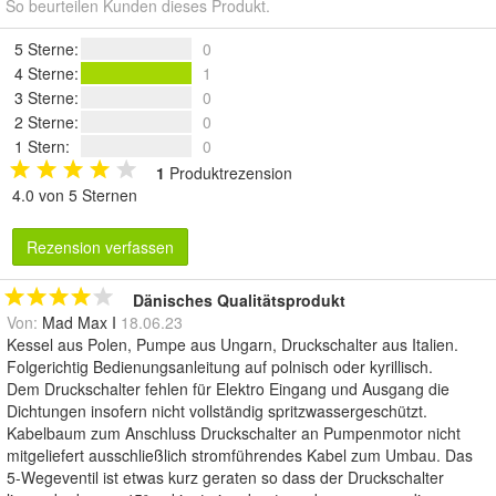
So beurteilen Kunden dieses Produkt.
5 Sterne
:
0
4 Sterne
:
1
3 Sterne
:
0
2 Sterne
:
0
1 Stern
:
0
1
Produktrezension
4.0 von 5 Sternen
Rezension verfassen
Dänisches Qualitätsprodukt
Von:
Mad Max I
18.06.23
Kessel aus Polen, Pumpe aus Ungarn, Druckschalter aus Italien.
Folgerichtig Bedienungsanleitung auf polnisch oder kyrillisch.
Dem Druckschalter fehlen für Elektro Eingang und Ausgang die
Dichtungen insofern nicht vollständig spritzwassergeschützt.
Kabelbaum zum Anschluss Druckschalter an Pumpenmotor nicht
mitgeliefert ausschließlich stromführendes Kabel zum Umbau. Das
5-Wegeventil ist etwas kurz geraten so dass der Druckschalter