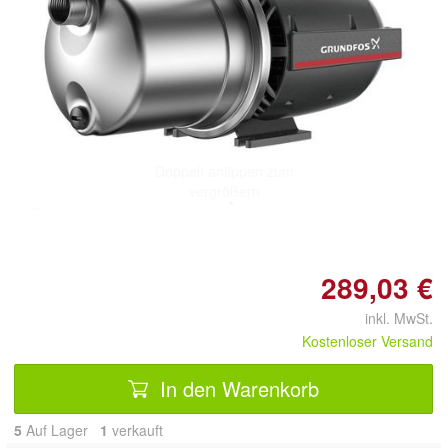
Doppelt antippen zum
vergrößern
289,03 €
inkl. MwSt.
Kostenloser Versand
In den Warenkorb
5
Auf Lager
1
 verkauft