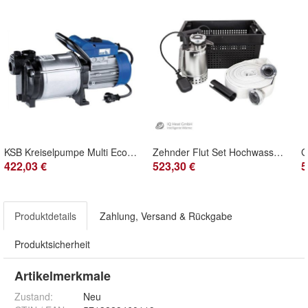
KSB Kreiselpumpe Multi Eco 33P 34P 35P 36P 65P Pumpe Gartenpumpe Jetpumpe
Zehnder Flut Set Hochwasserbox Schmutzwasser Tauchpumpe E-ZW 65A
422,03 €
523,30 €
5
Produktdetails
Zahlung, Versand & Rückgabe
Produktsicherheit
Artikelmerkmale
Zustand:
Neu