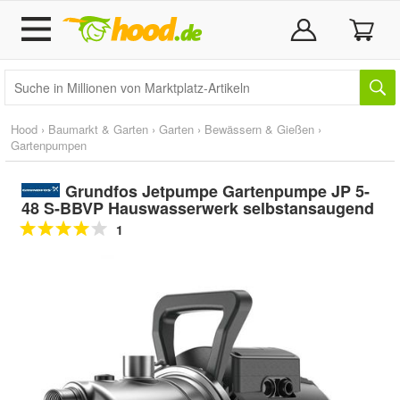
Hood
›
Baumarkt & Garten
›
Garten
›
Bewässern & Gießen
›
Gartenpumpen
Grundfos Jetpumpe Gartenpumpe JP 5-
48 S-BBVP Hauswasserwerk selbstansaugend
1