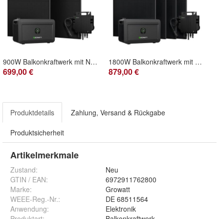
900W Balkonkraftwerk mit NOAH 2000 2048Wh Speicher PV Solaranlage Komplettpaket
1800W Balkonkraftwerk mit NOAH2000 Speicher 2048Wh PV Solaranlage Komplettpaket
699,00 €
879,00 €
Produktdetails
Zahlung, Versand & Rückgabe
Produktsicherheit
Artikelmerkmale
Zustand:
Neu
GTIN / EAN:
6972911762800
Marke:
Growatt
WEEE-Reg.-Nr.
:
DE 68511564
Anwendung
:
Elektronik
Produktart
:
Balkonkraftwerk