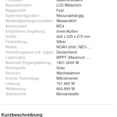
Besonderheiten
:
LCD-Bildschirm
Biegsamkeit
:
Fest
Systemkonfiguration
:
Netzunabhängig
Beständigkeitseigenschaften
:
Wasserdicht
Anschlussart
:
MC4
Empfohlene Umgebung
:
Innen/Außen
Größe
:
406 x 235 x 270 mm
Farbrichtung
:
Silber
Modell
:
NOAH 2000, NEO-800M-X
Herstellungsland und -region
:
Deutschland
Lademodus
:
MPPT (Maximum Power Point Tracki
Maximale Eingangsleistung
:
1801-2000 W
Stromquelle
:
Solar
Stromart
:
Wechselstrom
Inverter-Technologie
:
Mikroinverter
Leistung
:
701-800 W
Wattleistung
:
800-899 W
Solartechnik
:
Monokristallin
Kurzbeschreibung
*