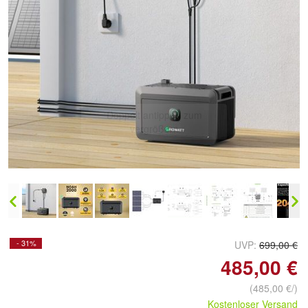
Doppelt antippen zum
vergrößern
- 31%
UVP:
699,00 €
485,00 €
(485,00 €/)
Kostenloser Versand