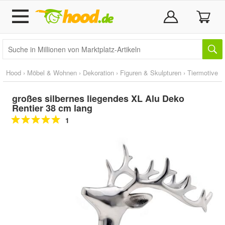
Hood
›
Möbel & Wohnen
›
Dekoration
›
Figuren & Skulpturen
›
Tiermotive
großes silbernes liegendes XL Alu Deko
Rentier 38 cm lang
1