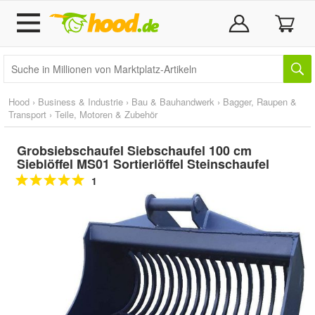
Hood
›
Business & Industrie
›
Bau & Bauhandwerk
›
Bagger, Raupen &
Transport
›
Teile, Motoren & Zubehör
Grobsiebschaufel Siebschaufel 100 cm
Sieblöffel MS01 Sortierlöffel Steinschaufel
1