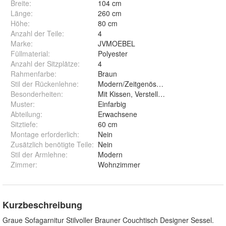
Breite
:
104 cm
Länge
:
260 cm
Höhe
:
80 cm
Anzahl der Teile
:
4
Marke
:
JVMOEBEL
Füllmaterial
:
Polyester
Anzahl der Sitzplätze
:
4
Rahmenfarbe
:
Braun
Stil der Rückenlehne
:
Modern/Zeitgenössisch
Besonderheiten
:
Mit Kissen, Verstellbare Rückenlehne
Muster
:
Einfarbig
Abteilung
:
Erwachsene
Sitztiefe
:
60 cm
Montage erforderlich
:
Nein
Zusätzlich benötigte Teile
:
Nein
Stil der Armlehne
:
Modern
Zimmer
:
Wohnzimmer
Kurzbeschreibung
Graue Sofagarnitur Stilvoller Brauner Couchtisch Designer Sessel.