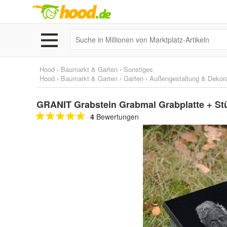
Hood
›
Baumarkt & Garten
›
Sonstiges
Hood
›
Baumarkt & Garten
›
Garten
›
Außengestaltung & Dekora
GRANIT Grabstein Grabmal Grabplatte + Stü
4
Bewertungen