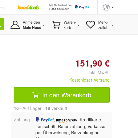
Mit Sicherheit bei
en
Hood einkaufen
Anmelden
Waren-
Merk-
Mein Hood
korb
zettel
151,90 €
inkl. MwSt.
Kostenloser Versand
In den Warenkorb
10+
Auf Lager
18
 verkauft
Zahlung
,
, Kreditkarte,
Lastschrift, Ratenzahlung, Vorkasse
per Überweisung, Barzahlung bei