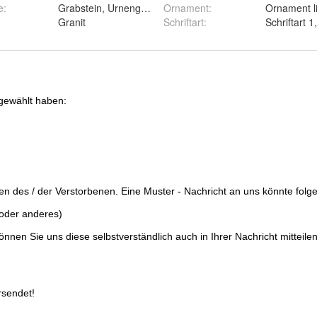
aviert
e
:
Grabstein, Urnengrabplatte,Grabplatte,Liegestein
Ornament
:
rter Versand
Granit
Schriftart
: