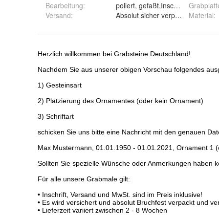
Bearbeitung
:
poliert, gefaßt,Inschrift vertieft gr
Grabplatt
Versand
:
Absolut sicher verpackt, versiche
Material
: