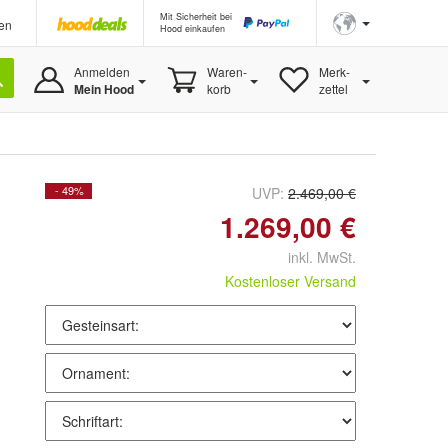
Mit Sicherheit bei
en
Hood einkaufen
Anmelden
Waren-
Merk-
Mein Hood
korb
zettel
- 49%
UVP:
2.469,00 €
1.269,00 €
inkl. MwSt.
Kostenloser Versand