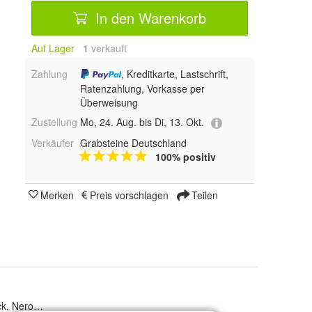
In den Warenkorb
Auf Lager
1
 verkauft
Zahlung
, Kreditkarte, Lastschrift,
Ratenzahlung, Vorkasse per
Überweisung
Zustellung
Mo, 24. Aug. bis Di, 13. Okt.
Verkäufer
Grabsteine Deutschland
100% positiv
Merken
Preis vorschlagen
Teilen
k, Nero Impala, Viscont White, Marmor White, Vizag Blue, Marina Blue