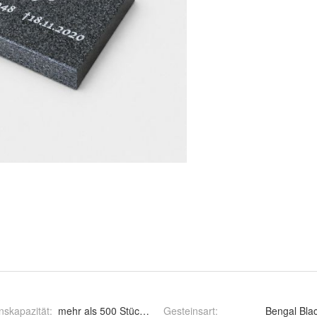
nskapazität
:
mehr als 500 Stück monatlich
Gesteinsart
:
Bengal Blac