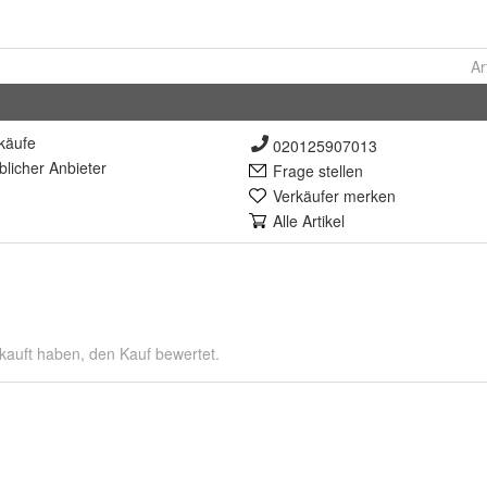
Ar
käufe
020125907013
lich
er Anbieter
Frage stellen
Verkäufer merken
Alle Artikel
kauft haben, den Kauf bewertet.