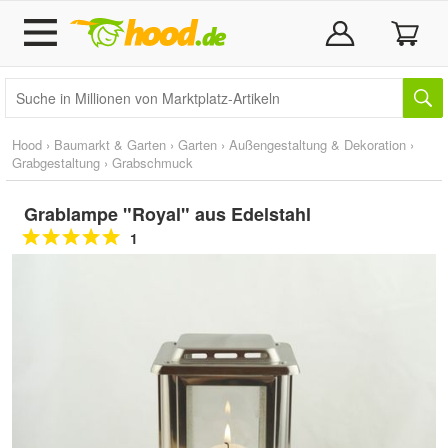
Hood
›
Baumarkt & Garten
›
Garten
›
Außengestaltung & Dekoration
›
Grabgestaltung
›
Grabschmuck
Grablampe "Royal" aus Edelstahl
1