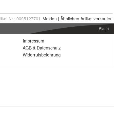
tikel Nr.:
0095127701
Melden
|
Ähnlichen
Artikel verkaufen
Platin
Impressum
AGB
&
Datenschutz
Widerrufsbelehrung