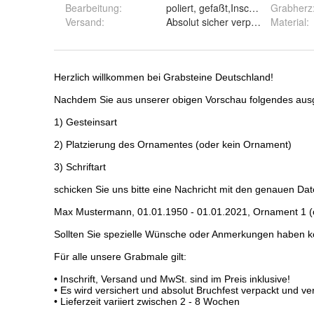
Bearbeitung
:
poliert, gefaßt,Inschrift vertieft gr
Grabherz
Versand
:
Absolut sicher verpackt, versiche
Material
: