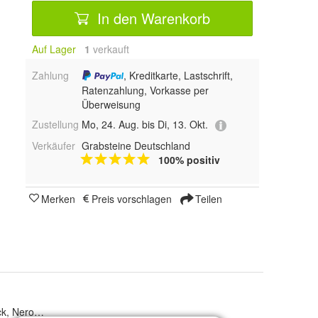
In den Warenkorb
Auf Lager
1
 verkauft
Zahlung
, Kreditkarte, Lastschrift,
Ratenzahlung, Vorkasse per
Überweisung
Zustellung
Mo, 24. Aug. bis Di, 13. Okt.
Verkäufer
Grabsteine Deutschland
100% positiv
Merken
Preis vorschlagen
Teilen
k, Nero Impala, Viscont White, Marmor White, Vizag Blue, Marina Blue