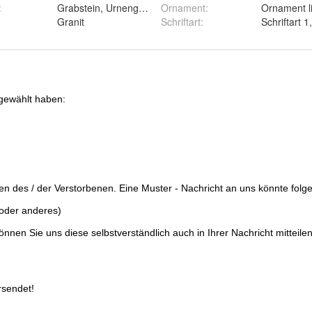
aviert
:
Grabstein, Urnengrabplatte,Grabplatte,Liegestein
Ornament
:
rter Versand
Granit
Schriftart
: