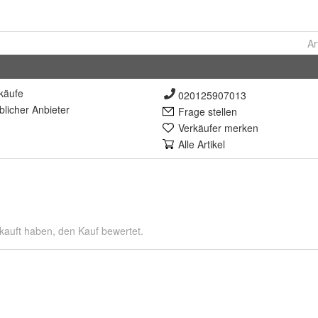
Ar
käufe
020125907013
lich
er Anbieter
Frage stellen
Verkäufer merken
Alle Artikel
kauft haben, den Kauf bewertet.