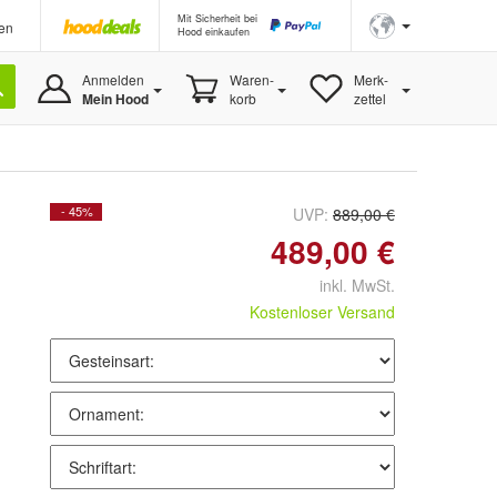
Mit Sicherheit bei
en
Hood einkaufen
Anmelden
Waren-
Merk-
Mein Hood
korb
zettel
- 45%
UVP:
889,00 €
489,00 €
inkl. MwSt.
Kostenloser Versand