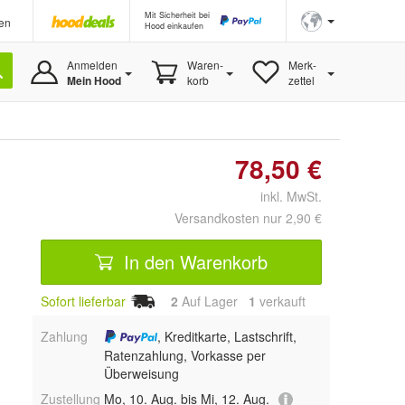
Mit Sicherheit bei
en
Hood einkaufen
Anmelden
Waren-
Merk-
Mein Hood
korb
zettel
78,50 €
inkl. MwSt.
Versandkosten nur 2,90 €
In den Warenkorb
Sofort lieferbar
2
Auf Lager
1
 verkauft
Zahlung
, Kreditkarte, Lastschrift,
Ratenzahlung, Vorkasse per
Überweisung
Zustellung
Mo, 10. Aug. bis Mi, 12. Aug.