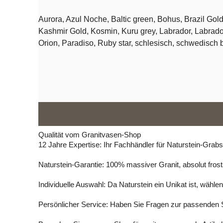
Granitvasen
3914 V