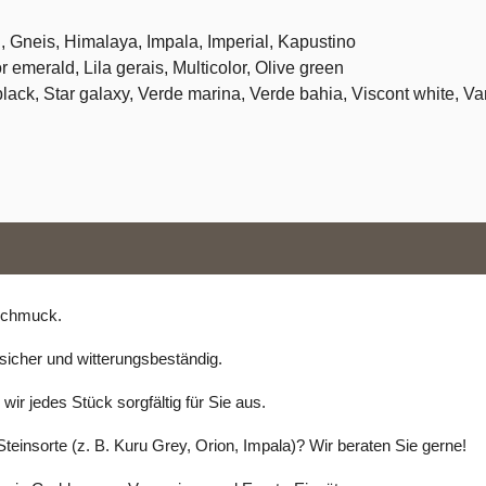
Ar
erkäufe
01520 5379206