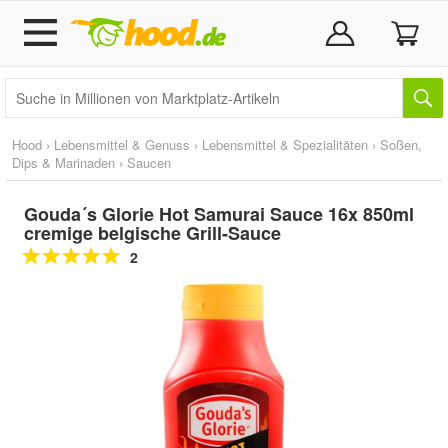
Hood
›
Lebensmittel & Genuss
›
Lebensmittel & Spezialitäten
›
Soßen,
Dips & Marinaden
›
Saucen
Gouda´s Glorie Hot Samurai Sauce 16x 850ml
cremige belgische Grill-Sauce
2