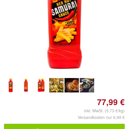
Doppelt antippen zum
vergrößern
77,99 €
inkl. MwSt. (5,73 €/kg)
Versandkosten nur 6,99 €