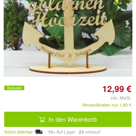
Doppelt antippen zum
vergrößern
12,99 €
Bestseller
inkl. MwSt.
Versandkosten nur 1,80 €
In den Warenkorb
Sofort lieferbar
10+
Auf Lager
23
 verkauft