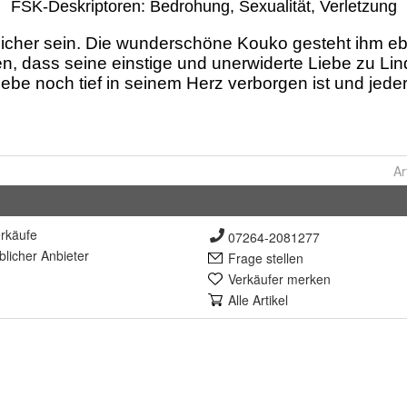
Ar
rkäufe
07264-2081277
lich
er Anbieter
Frage stellen
Verkäufer merken
Alle Artikel