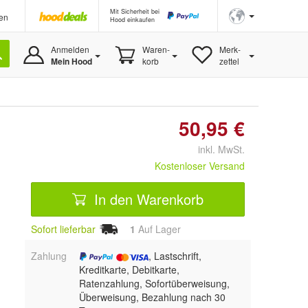
Mit Sicherheit bei
en
Hood einkaufen
Anmelden
Waren-
Merk-
Mein Hood
korb
zettel
50,95 €
inkl. MwSt.
Kostenloser Versand
In den Warenkorb
Sofort lieferbar
1
Auf Lager
Zahlung
, Lastschrift,
Kreditkarte, Debitkarte,
Ratenzahlung, Sofortüberweisung,
Überweisung, Bezahlung nach 30