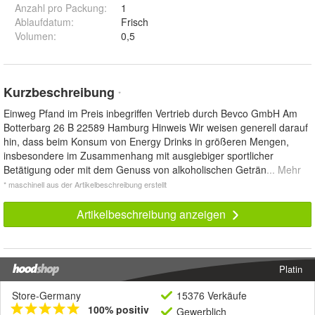
Anzahl pro Packung
:
1
Ablaufdatum
:
Frisch
Volumen
:
0,5
Kurzbeschreibung
*
Einweg Pfand im Preis inbegriffen Vertrieb durch Bevco GmbH Am
Botterbarg 26 B 22589 Hamburg Hinweis Wir weisen generell darauf
hin, dass beim Konsum von Energy Drinks in größeren Mengen,
insbesondere im Zusammenhang mit ausgiebiger sportlicher
Betätigung oder mit dem Genuss von alkoholischen Geträn
... Mehr
* maschinell aus der Artikelbeschreibung erstellt
Artikelbeschreibung anzeigen
Platin
Store-Germany
15376 Verkäufe
100% positiv
Gewerblich