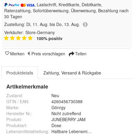
, Lastschrift, Kreditkarte, Debitkarte,
Ratenzahlung, Sofortüberweisung, Überweisung, Bezahlung nach
30 Tagen
Zustellung:
Di, 11. Aug. bis Do, 13. Aug.
Verkäufer:
Store-Germany
100% positiv
Merken
Preis vorschlagen
Teilen
Produktdetails
Zahlung, Versand & Rückgabe
Artikelmerkmale
Zustand:
Neu
GTIN / EAN:
4260456730388
Marke:
Gönrgy
Hersteller Nr.:
Nicht zutreffend
Produkt
:
JUNEBERRY JAM
Produktart
:
Dose
Lebensmittelabteilung
:
Haltbare Lebensmittel