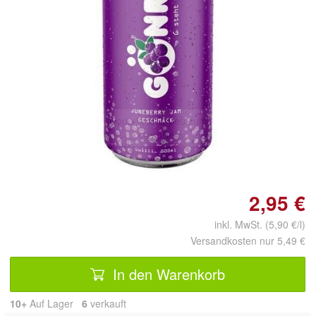
Doppelt antippen zum
vergrößern
2,95 €
inkl. MwSt. (5,90 €/l)
Versandkosten nur 5,49 €
In den Warenkorb
10+
Auf Lager
6
 verkauft