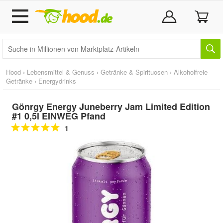
Hood
›
Lebensmittel & Genuss
›
Getränke & Spirituosen
›
Alkoholfreie
Getränke
›
Energydrinks
Gönrgy Energy Juneberry Jam Limited Edition
#1 0,5l EINWEG Pfand
1