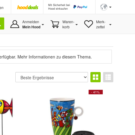
Mit Sicherheit bei
en
Hood einkaufen
Anmelden
Waren-
Merk-
Mein Hood
korb
zettel
verfügbar.
Mehr Informationen zu diesem Thema.
- 41%