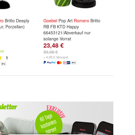
ro
Britto Deeply
Goebel
Pop Art
Romero
Britto
ur, Porzellan)
RB FB KTD Happy
66453121/Abverkauf nur
solange Vorrat
23,48 €
and
39,95 €
1
+ 4,95 € Versand