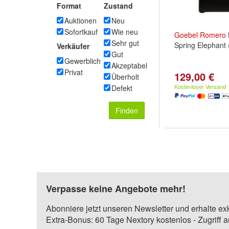
Format
Zustand
Auktionen
Neu
Sofortkauf
Wie neu
Goebel
Romero
Sehr gut
Spring Elephant 
Verkäufer
Gut
Gewerblich
Akzeptabel
Privat
129,00 €
Überholt
Kostenloser Versand
Defekt
Finden
Verpasse keine Angebote mehr!
Abonniere jetzt unseren Newsletter und erhalte ex
Extra-Bonus: 60 Tage Nextory kostenlos - Zugriff 