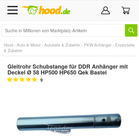
Hood
›
Auto & Motor
›
Autoteile & Zubehör
›
PKW-Anhänger
›
Ersatzteile
& Zubehör
Gleitrohr Schubstange für DDR Anhänger mit
Deckel Ø 58 HP500 HP650 Qek Bastei
9