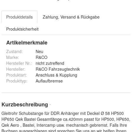
Produktdetails
Zahlung, Versand & Rückgabe
Produktsicherheit
Artikelmerkmale
Zustand:
Neu
Marke:
R&CO
Hersteller Nr.:
nicht zutreffend
Hersteller
:
R&CO Fahrzeugtechnik
Produktart
:
Anschluss & Kupplung
Produkttyp
:
Auflaufbremse
Kurzbeschreibung
*
Gleitrohr Schubstange für DDR Anhänger mit Deckel Ø 58 HP500
HP650 Qek Bastei Gesamtlänge ca.420mm passt für HP500, HP650,
Qek Aero , Bastei, Intercamp usw. mechanisch gebremst. Falls Ihre
Buchsen ausgeschlagen sind sprechen Sie uns an wir helfen Ihnen