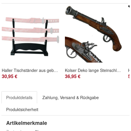
Haller Tischständer aus gebeizten Holz für drei Samuraischwerter, Deko, Asien
Kolser Deko lange Steinschloss Pistole Mittelalter, Holzoptik braun, Historie
30,95 €
36,95 €
5
Produktdetails
Zahlung, Versand & Rückgabe
Produktsicherheit
Artikelmerkmale