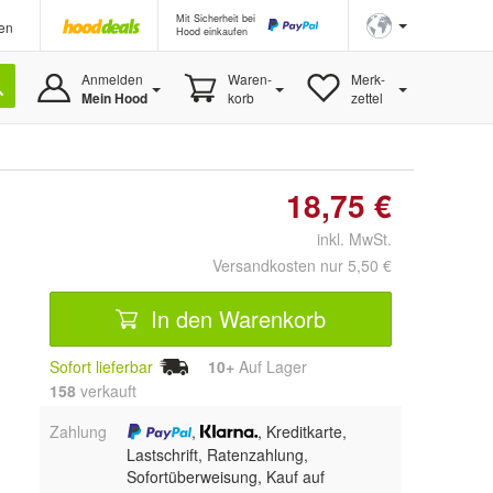
Mit Sicherheit bei
en
Hood einkaufen
Anmelden
Waren-
Merk-
Mein Hood
korb
zettel
18,75 €
inkl. MwSt.
Versandkosten nur 5,50 €
In den Warenkorb
Sofort lieferbar
10+
Auf Lager
158
 verkauft
Zahlung
,
, Kreditkarte,
Lastschrift, Ratenzahlung,
Sofortüberweisung,
Kauf auf