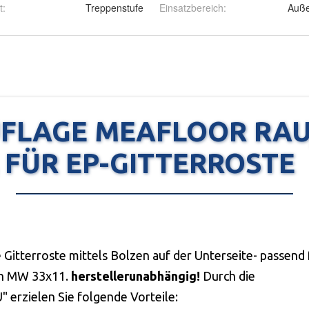
t
:
Treppenstufe
Einsatzbereich
:
Auß