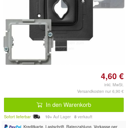
Doppelt antippen zum
vergrößern
4,60 €
inkl. MwSt.
Versandkosten nur 6,90 €
In den Warenkorb
Sofort lieferbar
10+
Auf Lager
8
 verkauft
, Kreditkarte, Lastschrift, Ratenzahlung, Vorkasse per