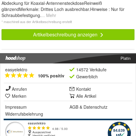
Abdeckung für Koaxial-AntennensteckdoseReinweiß
glänzendMerkmale: Drittes Loch ausbrechbar.Hinweise : Nur für
Schraubbefestigung.
... Mehr
* maschinell aus der Artikelbeschreibung erstellt
Artikelbeschreibung anzeigen
Platin
easyelektro
14572 Verkäufe
100% positiv
Gewerblich
Anrufen
Kontakt
Merken
Alle Artikel
Impressum
AGB
&
Datenschutz
Widerrufsbelehrung