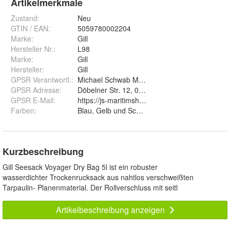
Artikelmerkmale
Zustand:
Neu
GTIN / EAN:
5059780002204
Marke:
Gill
Hersteller Nr.:
L98
Marke
:
Gill
Hersteller
:
Gill
GPSR Verantwortl.
:
Michael Schwab Michael Schwab
GPSR Adresse
:
Döbelner Str. 12, 04741 Roßwein
GPSR E-Mail
:
https://js-maritimshop.de/Kontakt:_:7.html
Farben
:
Blau, Gelb und Schwarz
Kurzbeschreibung
Gill Seesack Voyager Dry Bag 5l ist ein robuster
wasserdichter Trockenrucksack aus nahtlos verschweißten
Tarpaulin- Planenmaterial. Der Rollverschluss mit seitl
Artikelbeschreibung anzeigen