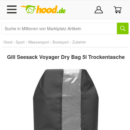
Hood
›
Sport
›
Wassersport
›
Bootsport
›
Zubehör
Gill Seesack Voyager Dry Bag 5l Trockentasche