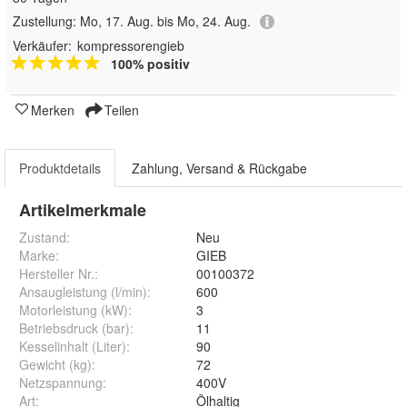
Zustellung:
Mo, 17. Aug. bis Mo, 24. Aug.
Verkäufer:
kompressorengieb
100% positiv
Merken
Teilen
Produktdetails
Zahlung, Versand & Rückgabe
Artikelmerkmale
Zustand:
Neu
Marke:
GIEB
Hersteller Nr.:
00100372
Ansaugleistung (l/min)
:
600
Motorleistung (kW)
:
3
Betriebsdruck (bar)
:
11
Kesselinhalt (Liter)
:
90
Gewicht (kg)
:
72
Netzspannung
:
400V
Art
:
Ölhaltig