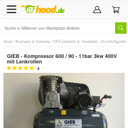
Hood
›
Business & Industrie
›
KFZ-Industrie & -handwerk
›
Druckluftgeräte
GIEB - Kompressor 600 / 90 - 11bar 3kw 400V
mit Lenkrollen
4