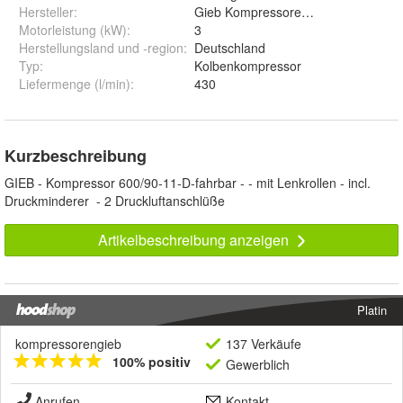
Hersteller
:
Gieb Kompressoren GmbH
Motorleistung (kW)
:
3
Herstellungsland und -region
:
Deutschland
Typ
:
Kolbenkompressor
Liefermenge (l/min)
:
430
Kurzbeschreibung
GIEB - Kompressor 600/90-11-D-fahrbar - - mit Lenkrollen - incl.
Druckminderer - 2 Druckluftanschlüße
Artikelbeschreibung anzeigen
Platin
kompressorengieb
137 Verkäufe
100% positiv
Gewerblich
Anrufen
Kontakt