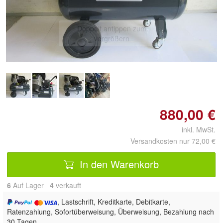
Doppelt antippen zum
vergrößern
880,00 €
inkl. MwSt.
Versandkosten nur 72,00 €
In den Warenkorb
6
Auf Lager
4
 verkauft
, Lastschrift, Kreditkarte, Debitkarte,
Ratenzahlung, Sofortüberweisung, Überweisung, Bezahlung nach
30 Tagen