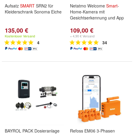
Aufsatz
SMART
SRN2 für
Netatmo Welcome
Smart
-
Kleiderschrank Sonoma Eiche
Home-Kamera mit
Gesichtserkennung und App
135,00 €
109,00 €
Kostenloser Versand
+ 4,90 € Versand
4
34
BAYROL PACK Dosieranlage
Refoss EM06 3-Phasen