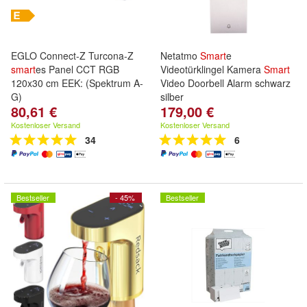
EGLO Connect-Z Turcona-Z
Netatmo
Smart
e
smart
es Panel CCT RGB
Videotürklingel Kamera
Smart
120x30 cm EEK: (Spektrum A-
Video Doorbell Alarm schwarz
G)
silber
80,61 €
179,00 €
Kostenloser Versand
Kostenloser Versand
34
6
Bestseller
- 45%
Bestseller