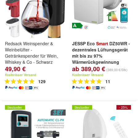
Redsack Weinspender &
JESSP Eco
Smart
DZ50WR -
Weinbelüfter -
dezentrales Lüftungsgerät
Getränkespender für Wein,
mit bis zu 97%
Whiskey & Co - Schwarz
Wärmerückgewinnung
49,90 €
ab 389,00 €
App-gesteuerte dezentrale
(389,00 €/Stk)
Wohnraumlüftung mit F7-Filter
Kostenloser Versand
Kostenloser Versand
& Boost-Funktion
129
11
Bestseller
Bestseller
- 25%