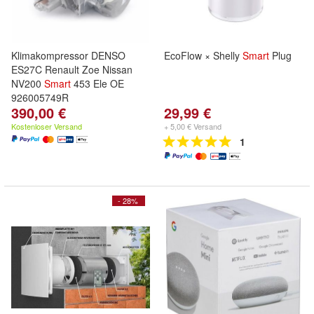
Klimakompressor DENSO
EcoFlow × Shelly
Smart
Plug
ES27C Renault Zoe Nissan
NV200
Smart
453 Ele OE
926005749R
390,00 €
29,99 €
Kostenloser Versand
+ 5,00 € Versand
1
- 28%