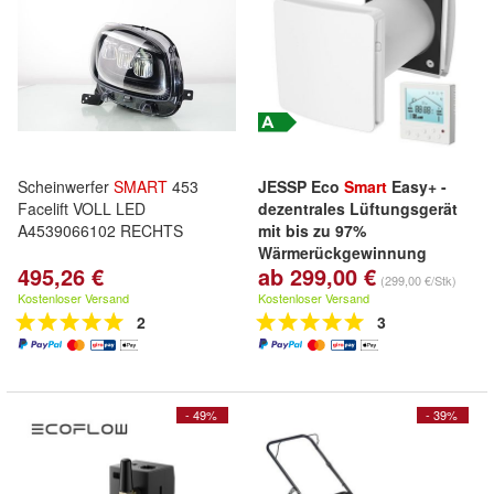
Scheinwerfer
SMART
453
JESSP Eco
Smart
Easy+ -
Facelift VOLL LED
dezentrales Lüftungsgerät
A4539066102 RECHTS
mit bis zu 97%
Wärmerückgewinnung
495,26 €
ab 299,00 €
dezentrale Wohnraumlüftung
(299,00 €/Stk)
mit F7-Filter & externem
Kostenloser Versand
Kostenloser Versand
Controller, kabelgebunden
2
3
- 49%
- 39%