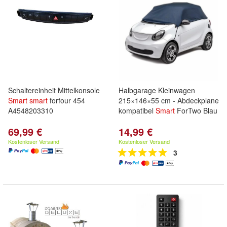
Schaltereinheit Mittelkonsole
Halbgarage Kleinwagen
Smart
smart
forfour 454
215×146×55 cm - Abdeckplane
A4548203310
kompatibel
Smart
ForTwo Blau
69,99 €
14,99 €
Kostenloser Versand
Kostenloser Versand
3