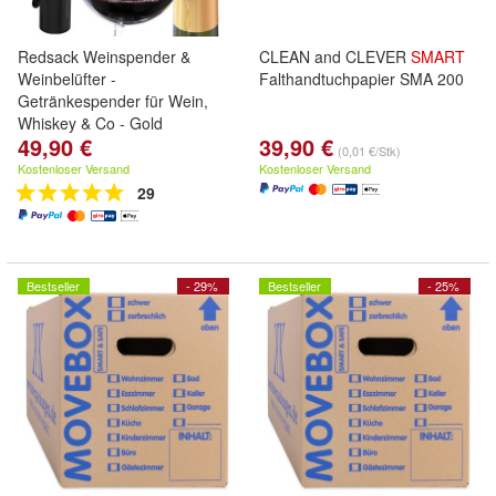
Redsack Weinspender &
CLEAN and CLEVER
SMART
Weinbelüfter -
Falthandtuchpapier SMA 200
Getränkespender für Wein,
Whiskey & Co - Gold
49,90 €
39,90 €
(0,01 €/Stk)
Kostenloser Versand
Kostenloser Versand
29
Bestseller
- 29%
Bestseller
- 25%