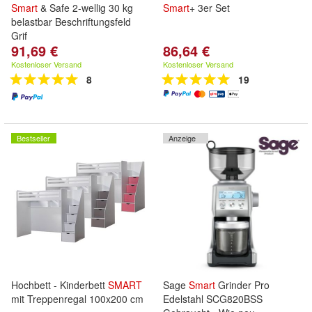
Smart
& Safe 2-wellig 30 kg
Smart
+ 3er Set
belastbar Beschriftungsfeld
Grif
91,69 €
86,64 €
Kostenloser Versand
Kostenloser Versand
8
19
Bestseller
Anzeige
Hochbett - Kinderbett
SMART
Sage
Smart
Grinder Pro
mit Treppenregal 100x200 cm
Edelstahl SCG820BSS