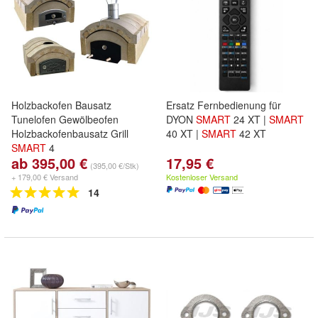
Holzbackofen Bausatz
Ersatz Fernbedienung für
Tunelofen Gewölbeofen
DYON
SMART
24 XT |
SMART
Holzbackofenbausatz Grill
40 XT |
SMART
42 XT
SMART
4
ab 395,00 €
17,95 €
(395,00 €/Stk)
+ 179,00 € Versand
Kostenloser Versand
14