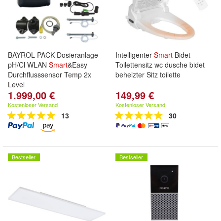
BAYROL PACK Dosieranlage
Intelligenter
Smart
Bidet
pH/Cl WLAN
Smart
&Easy
Toilettensitz wc dusche bidet
Durchflusssensor Temp 2x
beheizter Sitz toilette
Level
1.999,00 €
149,99 €
Kostenloser Versand
Kostenloser Versand
13
30
Bestseller
Bestseller