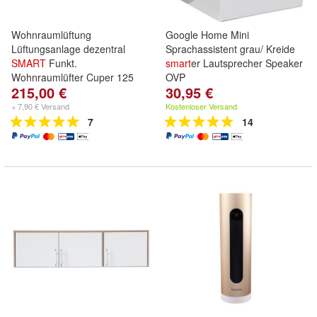
Wohnraumlüftung
Google Home Mini
Lüftungsanlage dezentral
Sprachassistent grau/ Kreide
SMART
Funkt.
smart
er Lautsprecher Speaker
Wohnraumlüfter Cuper 125
OVP
215,00 €
30,95 €
+ 7,90 € Versand
Kostenloser Versand
7
14