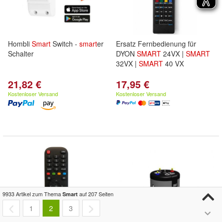
Hombli
Smart
Switch -
smart
er
Ersatz Fernbedienung für
Schalter
DYON
SMART
24VX |
SMART
32VX |
SMART
40 VX
21,82 €
17,95 €
Kostenloser Versand
Kostenloser Versand
9933 Artikel zum Thema
auf 207 Seiten
Smart
1
2
3