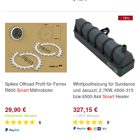
- 18%
Spikes Offroad Profil für Ferrex
Whirlpoolheizung für Sundance
R800
Smart
Mähroboter
und Jacuzzi; 2,7KW, 6500-315
bzw 6500-844
Smart
Heater
29,90 €
327,15 €
Kostenloser Versand
+ 7,45 € Versand
6
9