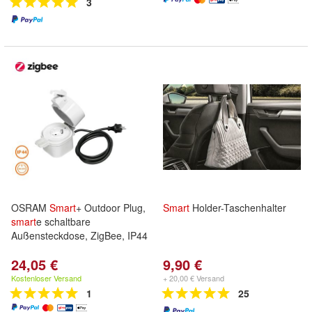
3
OSRAM
Smart
+ Outdoor Plug,
Smart
Holder-Taschenhalter
smart
e schaltbare
Außensteckdose, ZigBee, IP44
24,05 €
9,90 €
Kostenloser Versand
+ 20,00 € Versand
1
25