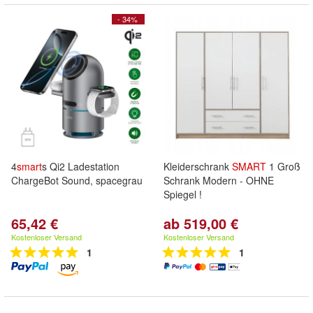
- 34%
4
smart
s Qi2 Ladestation
Kleiderschrank
SMART
1 Groß
ChargeBot Sound, spacegrau
Schrank Modern - OHNE
Spiegel !
65,42 €
ab 519,00 €
Kostenloser Versand
Kostenloser Versand
1
1