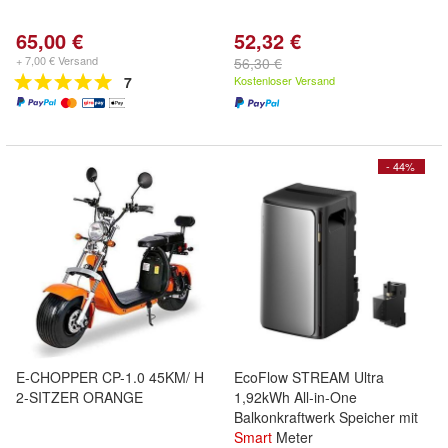
65,00 €
52,32 €
+ 7,00 € Versand
56,30 €
7
Kostenloser Versand
- 44%
E-CHOPPER CP-1.0 45KM/ H
EcoFlow STREAM Ultra
2-SITZER ORANGE
1,92kWh All-in-One
Balkonkraftwerk Speicher mit
Smart
Meter