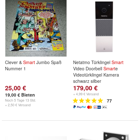
Clever &
Smart
Jumbo Spaß
Netatmo Türklingel
Smart
Nummer 1
Video Doorbell
Smart
e
Videotürklingel Kamera
schwarz silber
25,00 €
179,00 €
+ 4,99 € Versand
19,00 € Bieten
Noch
5 Tage 13 Std.
77
+ 2,50 € Versand