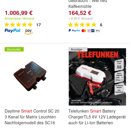
Gebraucht - Wie neu
Kaffeemühle
1.006,99 €
164,52 €
Kostenloser Versand
+ 6,95 € Versand
17
6
Bestseller
Anzeige
Daytime
Smart
Control SC 20
Telefunken
Smart
Battery
3 Kanal für Matrix Leuchten
ChargerTL5 6V 12V Ladegerät
Nachfolgemodell des SC16
auch für Li-Ion Batterien