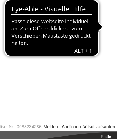
tikel Nr.:
0088234286
Melden
|
Ähnlichen
Artikel verkaufen
Platin