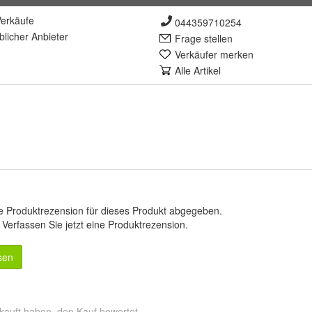
erkäufe
044359710254
lich
er Anbieter
Frage stellen
Verkäufer merken
Alle Artikel
e Produktrezension für dieses Produkt abgegeben.
.
Verfassen Sie jetzt eine Produktrezension
.
sen
kauft haben, den Kauf bewertet.