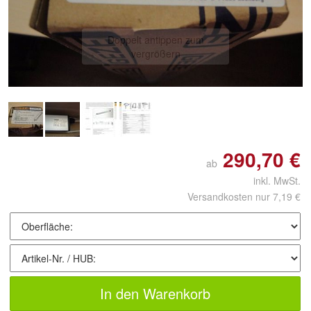
Doppelt antippen zum
vergrößern
290,70 €
ab
inkl. MwSt.
Versandkosten nur 7,19 €
In den Warenkorb