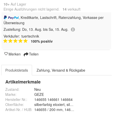
10+
Auf Lager
Einige Ausführungen nicht lagernd.
14
 verkauft
, Kreditkarte, Lastschrift, Ratenzahlung, Vorkasse per
Überweisung
Zustellung:
Do, 13. Aug. bis Sa, 15. Aug.
Verkäufer:
tuertechnik
100% positiv
Merken
Teilen
Produktdetails
Zahlung, Versand & Rückgabe
Artikelmerkmale
Zustand:
Neu
Marke:
GEZE
Hersteller Nr.:
146655 146661 146664
Oberfläche
:
silberfarbig eloxi
Artikel-Nr. / HUB
:
146655 / 200 mm, 14666