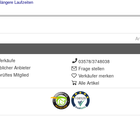
Ar
erkäufe
03578/3748038
lich
er Anbieter
Frage stellen
rüft
es Mitglied
Verkäufer merken
Alle Artikel
108526