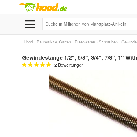
Hood
›
Baumarkt & Garten
›
Eisenwaren
›
Schrauben
›
Gewinde
Gewindestange 1/2", 5/8", 3/4", 7/8", 1" Wi
2
Bewertungen