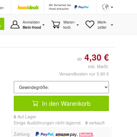
Mit Sicherheit bei
en
Hood einkaufen
Anmelden
Waren-
Merk-
Mein Hood
korb
zettel
4,30 €
ab
inkl. MwSt.
Versandkosten nur 5,90 €
In den Warenkorb
6
Auf Lager
Einige Ausführungen nicht lagernd.
9
 verkauft
Zahlung
,
,
,