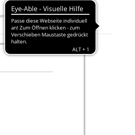
windegröße
:
1/2", 5/8", 3/4", 7/8" und 1"