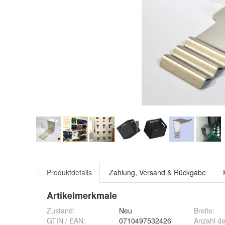
Produktdetails
Zahlung, Versand & Rückgabe
Artikelmerkmale
Zustand:
Neu
Breite
:
GTIN / EAN:
0710497532426
Anzahl de