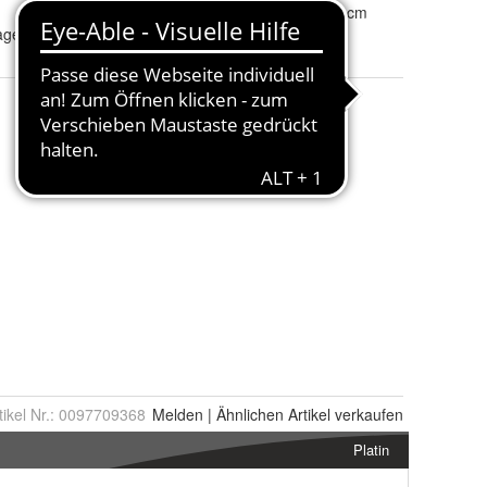
Höhe
:
Weniger als 50 cm
age
tikel Nr.:
0097709368
Melden
|
Ähnlichen
Artikel verkaufen
Platin