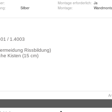
her
:
Montage erforderlich
:
Ja
ung
:
Silber
Montage
:
Wandmont
Ar