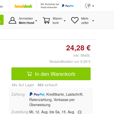
Mit Sicherheit bei
en
Hood einkaufen
Anmelden
Waren-
Merk-
Mein Hood
korb
zettel
24,28 €
inkl. MwSt.
Versandkosten nur 6,99 €
In den Warenkorb
10+
Auf Lager
463
 verkauft
Zahlung
, Kreditkarte, Lastschrift,
Ratenzahlung, Vorkasse per
Überweisung
Zustellung
Mi, 12. Aug. bis Sa, 15. Aug.