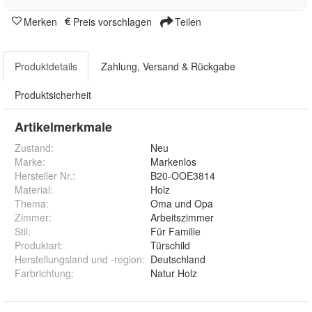
Merken
Preis vorschlagen
Teilen
Produktdetails
Zahlung, Versand & Rückgabe
Produktsicherheit
Artikelmerkmale
Zustand:
Neu
Marke:
Markenlos
Hersteller Nr.:
B20-OOE3814
Material
:
Holz
Thema
:
Oma und Opa
Zimmer
:
Arbeitszimmer
Stil
:
Für Familie
Produktart
:
Türschild
Herstellungsland und -region
:
Deutschland
Farbrichtung
:
Natur Holz