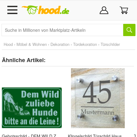
Hood
›
Möbel & Wohnen
›
Dekoration
›
Türdekoration
›
Türschilder
Ähnliche Artikel:
Gebotsschild - DEM WILD Zuliebe HUNDE BITTE AN DIE LEINE! - 308536 - Gr. 30 x 20 cm
Klingelschild Türschild Hausnummer Schild Familie Name Straßenname Glas 20x20