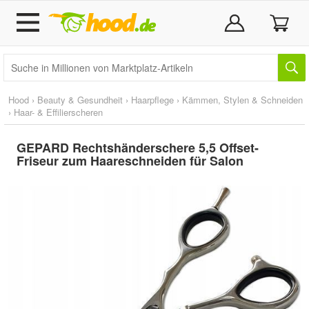
Hood
›
Beauty & Gesundheit
›
Haarpflege
›
Kämmen, Stylen & Schneiden
›
Haar- & Effilierscheren
GEPARD Rechtshänderschere 5,5 Offset-
Friseur zum Haareschneiden für Salon