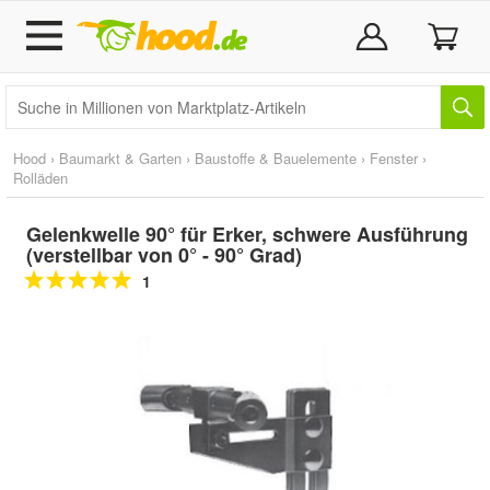
Hood
›
Baumarkt & Garten
›
Baustoffe & Bauelemente
›
Fenster
›
Rolläden
Gelenkwelle 90° für Erker, schwere Ausführung
(verstellbar von 0° - 90° Grad)
1