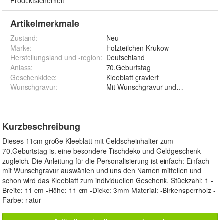
Produktsicherheit
Artikelmerkmale
Zustand:
Neu
Marke:
Holzteilchen Krukow
Herstellungsland und -region
:
Deutschland
Anlass
:
70.Geburtstag
Geschenkidee
:
Kleeblatt graviert
Wunschgravur
:
Mit Wunschgravur und Ohn
Kurzbeschreibung
Dieses 11cm große Kleeblatt mit Geldscheinhalter zum
70.Geburtstag ist eine besondere Tischdeko und Geldgeschenk
zugleich. Die Anleitung für die Personalisierung ist einfach: Einfach
mit Wunschgravur auswählen und uns den Namen mitteilen und
schon wird das Kleeblatt zum individuellen Geschenk. Stückzahl: 1 -
Breite: 11 cm -Höhe: 11 cm -Dicke: 3mm Material: -Birkensperrholz -
Farbe: natur