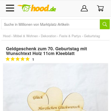
Hood
›
Möbel & Wohnen
›
Dekoration
›
Feste & Partys
›
Geburtstag
Geldgeschenk zum 70. Geburtstag mit
Wunschtext Holz 11cm Kleeblatt
1