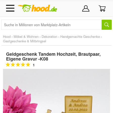
Hood
›
Möbel & Wohnen
›
Dekoration
›
Handgemachte Geschenke
›
Gastgeschenke & Mitbringsel
Geldgeschenk Tandem Hochzeit, Brautpaar,
Eigene Gravur -K08
1