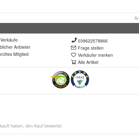
Ar
Verkäufe
039622578866
lich
er Anbieter
Frage stellen
rüft
es Mitglied
Verkäufer merken
Alle Artikel
10642
kauft haben, den Kauf bewertet.