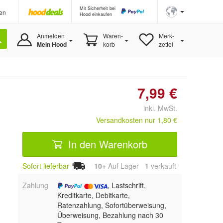
Mit Sicherheit bei
en
Hood einkaufen
Anmelden
Waren-
Merk-
Mein Hood
korb
zettel
7,99 €
inkl. MwSt.
Versandkosten nur 1,80 €
In den Warenkorb
Sofort lieferbar
10+
Auf Lager
1
 verkauft
Zahlung
, Lastschrift,
Kreditkarte, Debitkarte,
Ratenzahlung, Sofortüberweisung,
Überweisung, Bezahlung nach 30