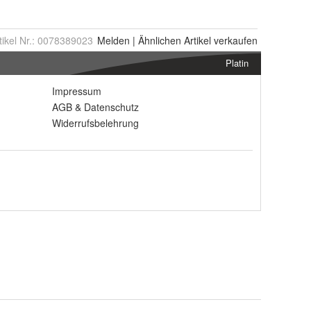
tikel Nr.:
0078389023
Melden
|
Ähnlichen
Artikel verkaufen
Platin
Impressum
AGB
&
Datenschutz
Widerrufsbelehrung